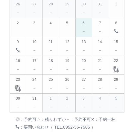
26
27
28
29
30
31
1
－
－
－
－
－
－
－
2
3
4
5
6
7
8
－
－
－
－
－
－
9
10
11
12
13
14
15
－
－
－
－
－
－
16
17
18
19
20
21
22
残り
－
－
－
－
－
－
3枠
23
24
25
26
27
28
29
残り
－
－
－
－
－
－
3枠
30
31
1
2
3
4
5
－
－
－
－
－
－
－
◎：予約可
△：残りわずか
－：予約不可
✕：予約一杯
：要問い合わせ（ TEL.0952-36-7505 ）